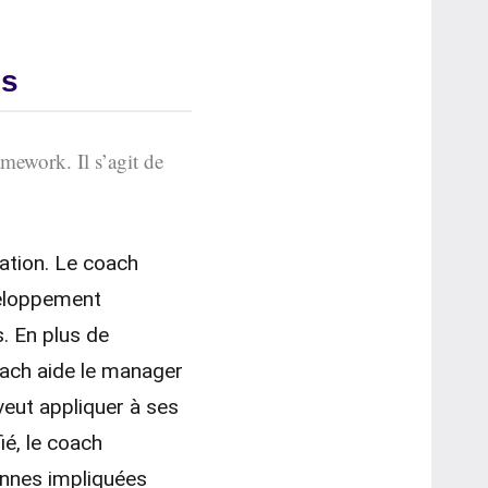
es
ework. Il s’agit de
sation. Le coach
veloppement
s. En plus de
oach aide le manager
veut appliquer à ses
ié, le coach
sonnes impliquées