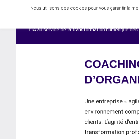
Aller
Nous utilisons des cookies pour vous garantir la mei
au
DIGIT'AGILE®
contenu
L'IA au service de la transformation numérique des
COACHING
D’ORGAN
Une entreprise « agil
environnement comple
clients. L’agilité d’e
transformation profo