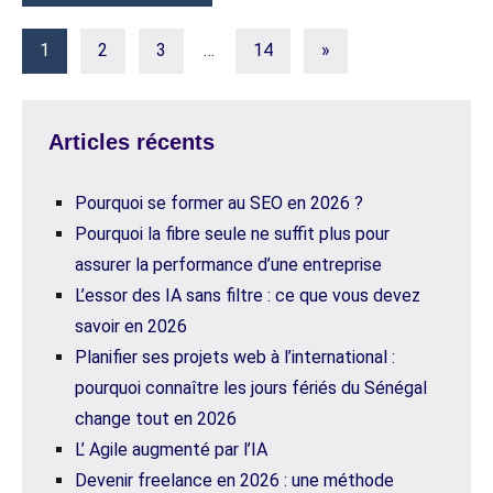
Pagination
Articles
1
2
3
…
14
»
suivants
des
publications
Articles récents
Pourquoi se former au SEO en 2026 ?
Pourquoi la fibre seule ne suffit plus pour
assurer la performance d’une entreprise
L’essor des IA sans filtre : ce que vous devez
savoir en 2026
Planifier ses projets web à l’international :
pourquoi connaître les jours fériés du Sénégal
change tout en 2026
L’ Agile augmenté par l’IA
Devenir freelance en 2026 : une méthode