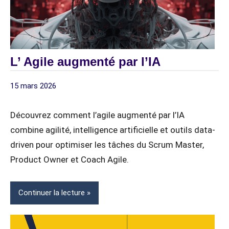
L’ Agile augmenté par l’IA
15 mars 2026
digitagile
COACHING
EQUIPES ET
Découvrez comment l’agile augmenté par l’IA
ORGANISATIONS
combine agilité, intelligence artificielle et outils data-
INTELLIGENCE
driven pour optimiser les tâches du Scrum Master,
ARTIFICIELLE
Product Owner et Coach Agile.
(IA)
MANAGERS
&
Continuer la lecture
DIRIGEANTS
STRUCTURE