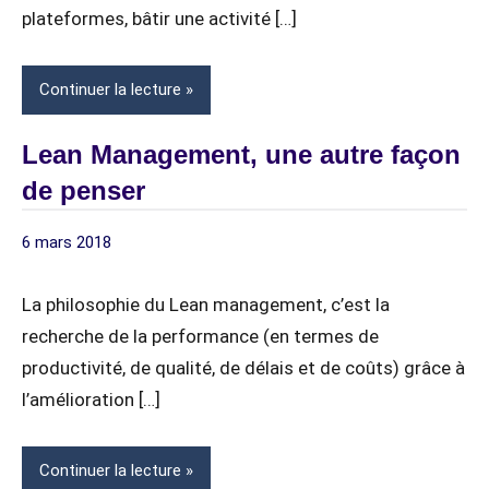
plateformes, bâtir une activité […]
Continuer la lecture
Lean Management, une autre façon
de penser
6 mars 2018
digitagile
4
CULTURE
commentaires
LEAN
La philosophie du Lean management, c’est la
MANAGERS
recherche de la performance (en termes de
&
productivité, de qualité, de délais et de coûts) grâce à
DIRIGEANTS
l’amélioration […]
Continuer la lecture