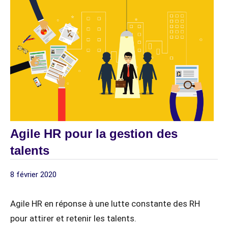
ORGANISATIONNELLE
Agile HR pour la gestion des
talents
8 février 2020
digitagile
1
COACHING
commentaire
EQUIPES ET
Agile HR en réponse à une lutte constante des RH
ORGANISATIONS
pour attirer et retenir les talents.
MANAGERS