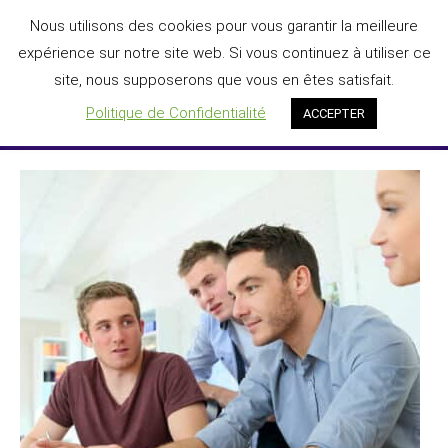
Aller
Nous utilisons des cookies pour vous garantir la meilleure
DIGIT'AGILE®
au
expérience sur notre site web. Si vous continuez à utiliser ce
L'IA au service de la transformation numérique des entreprises
contenu
site, nous supposerons que vous en êtes satisfait.
Menu
Politique de Confidentialité
ACCEPTER