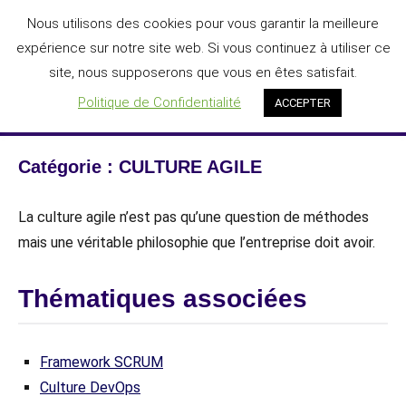
Aller
Nous utilisons des cookies pour vous garantir la meilleure
DIGIT'AGILE®
au
expérience sur notre site web. Si vous continuez à utiliser ce
L'IA au service de la transformation numérique des entreprises
contenu
site, nous supposerons que vous en êtes satisfait.
Menu
Politique de Confidentialité
ACCEPTER
Catégorie :
CULTURE AGILE
La culture agile n’est pas qu’une question de méthodes
mais une véritable philosophie que l’entreprise doit avoir.
Thématiques associées
Framework SCRUM
Culture DevOps