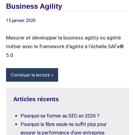
Business Agility
15 janvier 2020
digitagile
1
CULTURE
commentaire
AGILE
Mesurer et développer la business agility ou agilité
SCALED
métier avec le framework d’agilité à l’échelle SAFe®
AGILE
5.0.
STRUCTURE
ORGANISATIONNELLE
Continuer la lecture
Articles récents
Pourquoi se former au SEO en 2026 ?
Pourquoi la fibre seule ne suffit plus pour
assurer la performance d’une entreprise