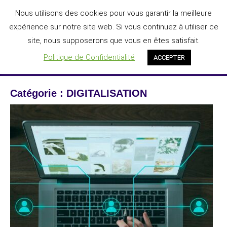
Aller
Nous utilisons des cookies pour vous garantir la meilleure
DIGIT'AGILE®
au
expérience sur notre site web. Si vous continuez à utiliser ce
L'IA au service de la transformation numérique des entreprises
contenu
site, nous supposerons que vous en êtes satisfait.
Menu
Politique de Confidentialité
ACCEPTER
Catégorie :
DIGITALISATION