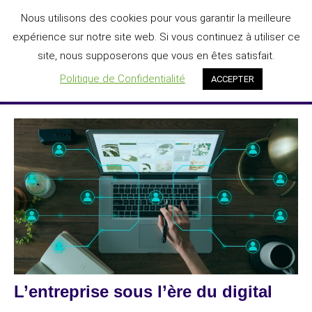
Aller
Nous utilisons des cookies pour vous garantir la meilleure
DIGIT'AGILE®
au
expérience sur notre site web. Si vous continuez à utiliser ce
L'IA au service de la transformation numérique des entreprises
contenu
site, nous supposerons que vous en êtes satisfait.
Menu
Politique de Confidentialité
ACCEPTER
L’entreprise sous l’ère du digital