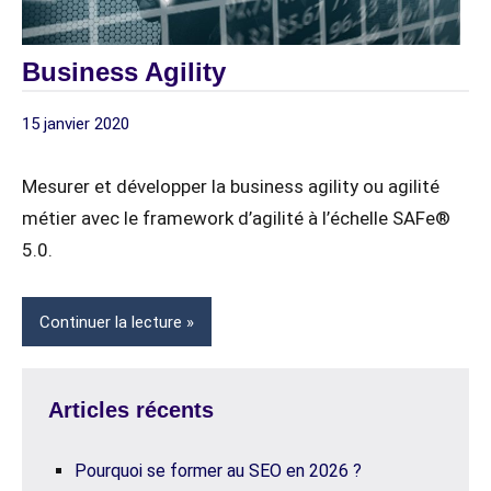
Business Agility
15 janvier 2020
digitagile
1
CULTURE
commentaire
AGILE
Mesurer et développer la business agility ou agilité
SCALED
métier avec le framework d’agilité à l’échelle SAFe®
AGILE
5.0.
STRUCTURE
ORGANISATIONNELLE
Continuer la lecture
Articles récents
Pourquoi se former au SEO en 2026 ?