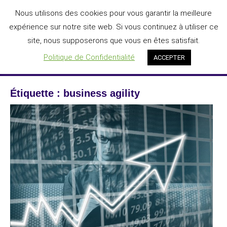
Aller
Nous utilisons des cookies pour vous garantir la meilleure
DIGIT'AGILE®
au
expérience sur notre site web. Si vous continuez à utiliser ce
L'IA au service de la transformation numérique des entreprises
contenu
site, nous supposerons que vous en êtes satisfait.
Menu
Politique de Confidentialité
ACCEPTER
Étiquette :
business agility