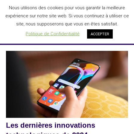
Aller
Nous utilisons des cookies pour vous garantir la meilleure
DIGIT'AGILE®
au
expérience sur notre site web. Si vous continuez à utiliser ce
L'IA au service de la transformation numérique des entreprises
contenu
site, nous supposerons que vous en êtes satisfait.
Menu
Politique de Confidentialité
ACCEPTER
Les dernières innovations