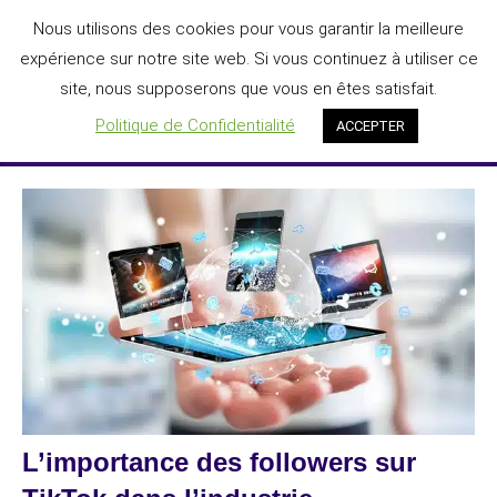
Aller
Nous utilisons des cookies pour vous garantir la meilleure
DIGIT'AGILE®
au
expérience sur notre site web. Si vous continuez à utiliser ce
L'IA au service de la transformation numérique des entreprises
contenu
site, nous supposerons que vous en êtes satisfait.
Menu
Politique de Confidentialité
ACCEPTER
L’importance des followers sur