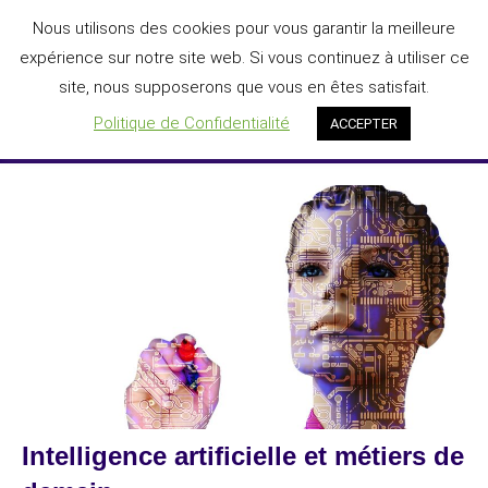
Aller
Nous utilisons des cookies pour vous garantir la meilleure
DIGIT'AGILE®
au
expérience sur notre site web. Si vous continuez à utiliser ce
L'IA au service de la transformation numérique des entreprises
contenu
site, nous supposerons que vous en êtes satisfait.
Menu
Politique de Confidentialité
ACCEPTER
Intelligence artificielle et métiers de