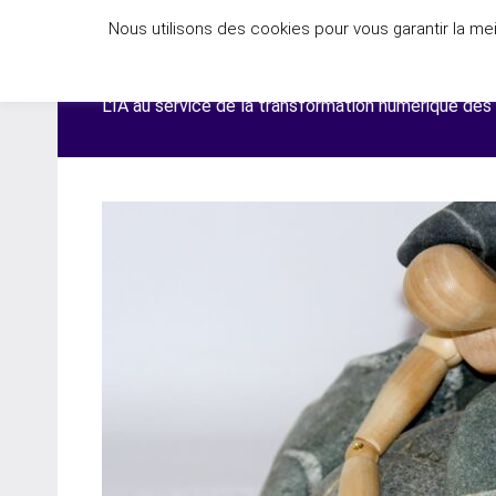
Aller
Nous utilisons des cookies pour vous garantir la mei
au
DIGIT'AGILE®
contenu
L'IA au service de la transformation numérique des